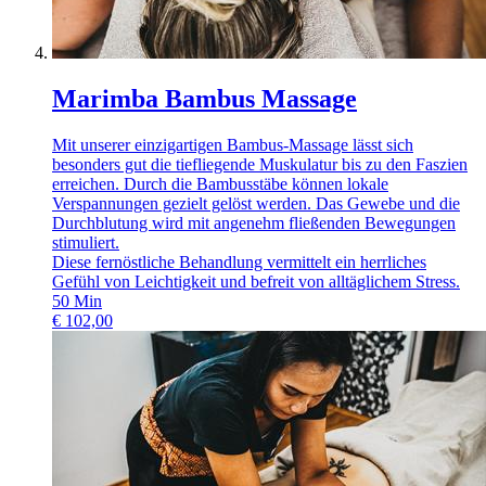
Marimba Bambus Massage
Mit unserer einzigartigen Bambus-Massage lässt sich
besonders gut die tiefliegende Muskulatur bis zu den Faszien
erreichen. Durch die Bambusstäbe können lokale
Verspannungen gezielt gelöst werden. Das Gewebe und die
Durchblutung wird mit angenehm fließenden Bewegungen
stimuliert.
Diese fernöstliche Behandlung vermittelt ein herrliches
Gefühl von Leichtigkeit und befreit von alltäglichem Stress.
50
Min
€
102,00