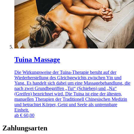
Tuina Massage
Die Wirkungsweise der Tuina-Therapie beruht auf der
Wiederherstellung des Gleichgewichts zwischen Yin und
Yang. Es handelt sich dabei um eine Massagebehandlung, die
nach zwei Grundbegriffen „Tui“ (Schieben) und „Na“
(Greifen) bezeichnet wird. Die Tuina ist eine der ältesten,
manuellen Therapien der Traditionell Chinesischen Medizin
und betrachtet Körper, Geist und Seele als untrennbare
Einheit.
ab
€
60,00
Zahlungsarten