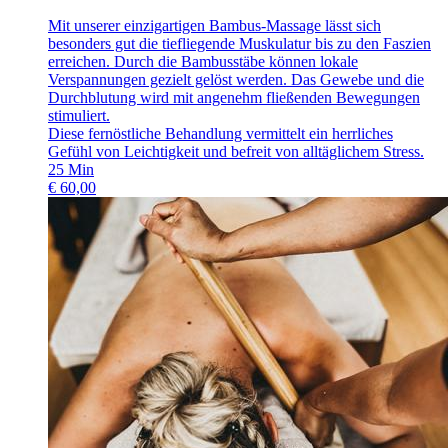
Mit unserer einzigartigen Bambus-Massage lässt sich
besonders gut die tiefliegende Muskulatur bis zu den Faszien
erreichen. Durch die Bambusstäbe können lokale
Verspannungen gezielt gelöst werden. Das Gewebe und die
Durchblutung wird mit angenehm fließenden Bewegungen
stimuliert.
Diese fernöstliche Behandlung vermittelt ein herrliches
Gefühl von Leichtigkeit und befreit von alltäglichem Stress.
25
Min
€
60,00