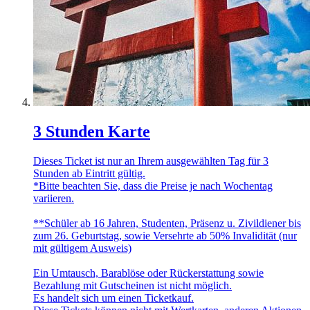
3 Stunden Karte
Dieses Ticket ist nur an Ihrem ausgewählten Tag für 3
Stunden ab Eintritt gültig.
*Bitte beachten Sie, dass die Preise je nach Wochentag
variieren.
**Schüler ab 16 Jahren, Studenten, Präsenz u. Zivildiener bis
zum 26. Geburtstag, sowie Versehrte ab 50% Invalidität (nur
mit gültigem Ausweis)
Ein Umtausch, Barablöse oder Rückerstattung sowie
Bezahlung mit Gutscheinen ist nicht möglich.
Es handelt sich um einen Ticketkauf.