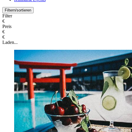
Filtern/sortieren
Filter
€
Preis
€
€
Laden...