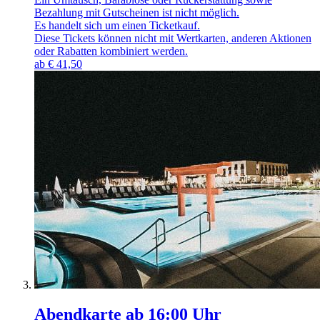
Bezahlung mit Gutscheinen ist nicht möglich.
Es handelt sich um einen Ticketkauf.
Diese Tickets können nicht mit Wertkarten, anderen Aktionen
oder Rabatten kombiniert werden.
ab
€
41,50
Abendkarte ab 16:00 Uhr